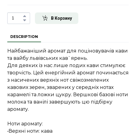
В Корзину
DESCRIPTION
Найбажаніший аромат для поціновувачів кави
та вайбу львівських кав`ярень.
Для деяких із нас лише подих кави стимулює
творчість. Цей енергійний аромат починається
з насичених верхніх нот свіжозмелених
кавових зерен, зварених у середніх нотах
карамелі та ложки цукру. Вершкові базові ноти
молока та ванілі завершують цю підбірку
аромату.
Ноти аромату:
•Верхні ноти: кава