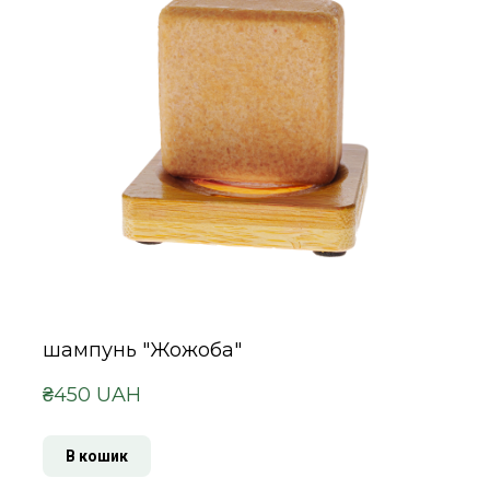
шампунь "Жожоба"
₴450 UAH
В кошик