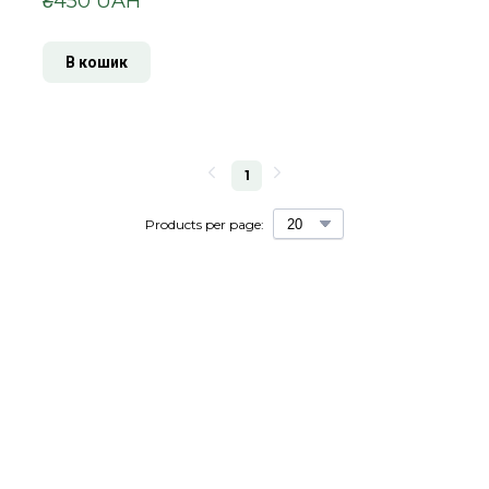
₴450 UAH
В кошик
1
Products per page: