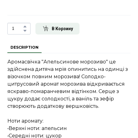
В Корзину
DESCRIPTION
Аромасвічка "Апельсинове морозиво" це
здійснена дитяча мрія опинитись на одинці з
візочком повним морозива! Солодко-
цитрусовий аромат морозива відкривається
яскраво-помаранчевим відтінком. Серце з
цукру додає солодкості, а ваніль та зефір
створюють додаткову вершковість.
Ноти аромату:
•Верхні ноти: апельсин
•Середні ноти: цукор