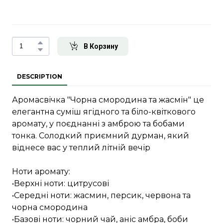
В Корзину
DESCRIPTION
Аромасвічка "Чорна смородина та жасмін" це
елегантна суміш ягідного та біло-квіткового
аромату, у поєднанні з амброю та бобами
тонка. Солодкий приємний дурман, який
віднесе вас у теплий літній вечір
Ноти аромату:
•Верхні ноти: цитрусові
•Середні ноти: жасмин, персик, червона та
чорна смородина
•Базові ноти: чорний чай, аніс амбра, боби