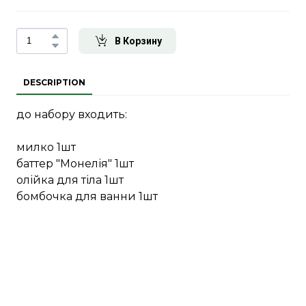
В Корзину
DESCRIPTION
до набору входить:
милко 1шт
баттер "Монелія" 1шт
олійка для тіла 1шт
бомбочка для ванни 1шт